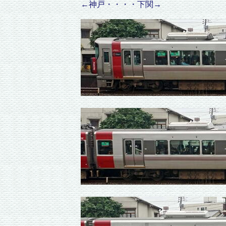
←神戸・・・・下関→