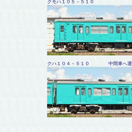
クモハ１０５－５１０
クハ１０４－５１０ 中間車へ運