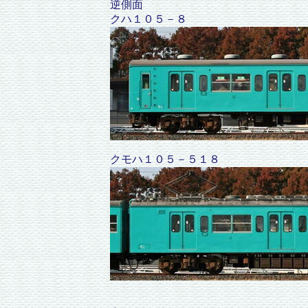
逆側面
クハ１０５－８
クモハ１０５－５１８