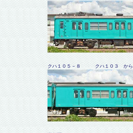
クハ１０５－８ クハ１０３ から