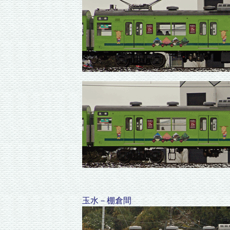
玉水－棚倉間