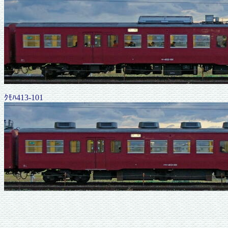
ｸﾓﾊ413-101