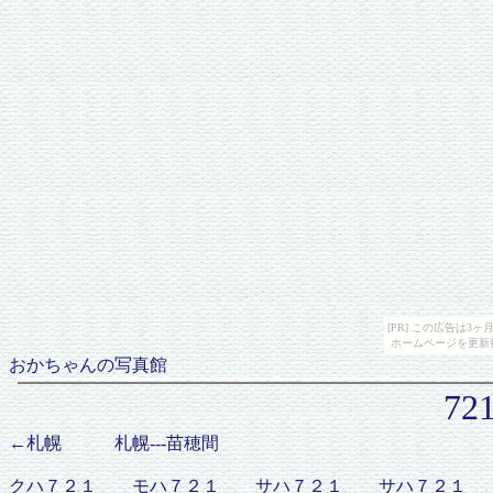
[PR] この広告は
ホームページを更新
おかちゃんの写真館
72
←札幌 札幌---苗穂間
クハ７２１ モハ７２１ サハ７２１ サハ７２１ モ