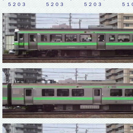
５２０３ ５２０３ ５２０３ ５１