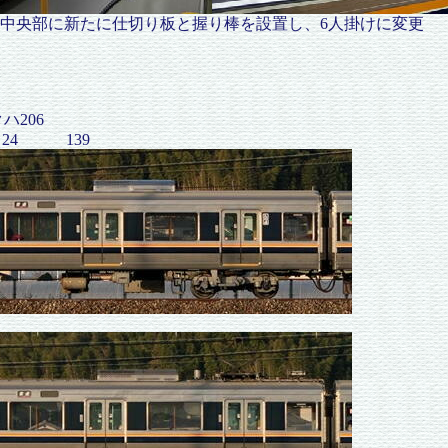
に新たに仕切り板と握り棒を設置し、6人掛けに変更
クハ206
4 139