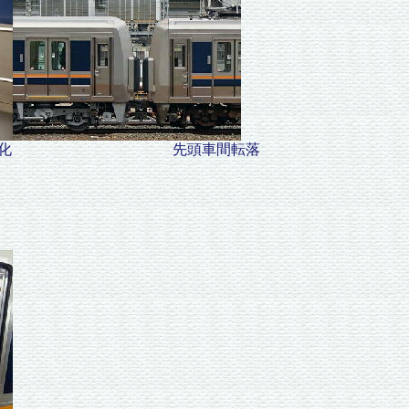
ップ部の黄色化 先頭車間転落