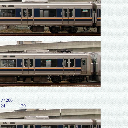
クハ206
4 139