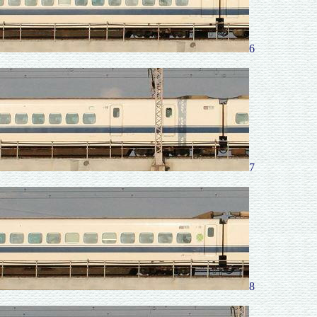
6
7
8