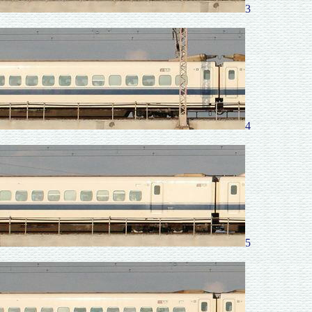
3
4
5